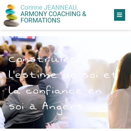
Corinne JEANNEAU,
ARMONY COACHING &
FORMATIONS
Construire
l’estime de soi et
la confiance en
soi à Angers